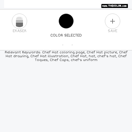
PLUS
ERASER
SAVE
COLOR SELECTED
PICK A NEW COLOR
Relevant Keywords: Chef Hat coloring page, Chef Hat picture, Chef
Hat drawing, Chef Hat illustration, Chef Hat, hat, chef's hat, Chef
Toques, Chef Caps, chef's uniform
24
COLORS
84
COLORS
ALL
COLORS